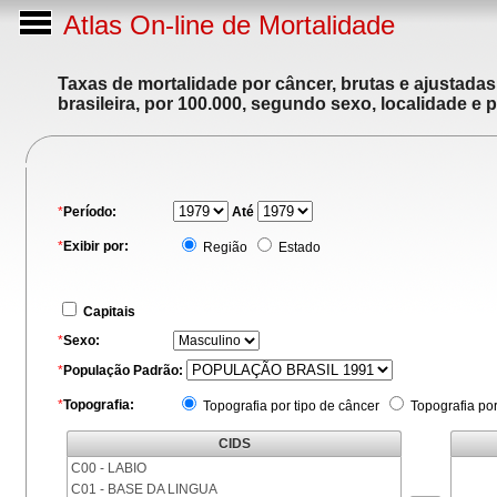
Atlas On-line de Mortalidade
Taxas de mortalidade por câncer, brutas e ajustada
brasileira, por 100.000, segundo sexo, localidade e 
*
Período:
Até
*
Exibir por:
Região
Estado
Capitais
*
Sexo:
*
População Padrão:
*
Topografia:
Topografia por tipo de câncer
Topografia po
CIDS
C00 - LABIO
C01 - BASE DA LINGUA