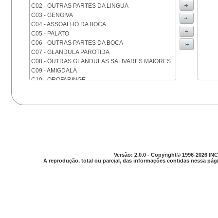
C02 - OUTRAS PARTES DA LINGUA
C03 - GENGIVA
C04 - ASSOALHO DA BOCA
C05 - PALATO
C06 - OUTRAS PARTES DA BOCA
C07 - GLANDULA PAROTIDA
C08 - OUTRAS GLANDULAS SALIVARES MAIORES
C09 - AMIGDALA
C10 - OROFARINGE
C11 - NASOFARINGE
C12 - SEIO PIRIFORME
C13 - HIPOFARINGE
C14 - LOCALIZACOES MAL DEFINIDAS DA FARINGE
C15 - ESOFAGO
C16 - ESTOMAGO
C17 - INTESTINO DELGADO
C18 - COLON
Versão: 2.0.0 - Copyright© 1996-2026 INC
A reprodução, total ou parcial, das informações contidas nessa pági
C19 - JUNCAO RETOSSIGMOIDE
C20 - RETO
C21 - ANUS E CANAL ANAL
C22 - FIGADO E VIAS BILIARES INTRA-HEPATICAS
C23 - VESICULA BILIAR
C24 - OUTRAS PARTES DAS VIAS BILIARES