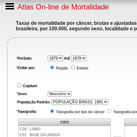
Atlas On-line de Mortalidade
Taxas de mortalidade por câncer, brutas e ajustada
brasileira, por 100.000, segundo sexo, localidade e 
*
Período:
Até
*
Exibir por:
Região
Estado
Capitais
*
Sexo:
*
População Padrão:
*
Topografia:
Topografia por tipo de câncer
Topografia po
CIDS
C00 - LABIO
C01 - BASE DA LINGUA