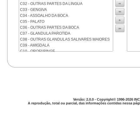
C02 - OUTRAS PARTES DA LINGUA
C03 - GENGIVA
C04 - ASSOALHO DA BOCA
C05 - PALATO
C06 - OUTRAS PARTES DA BOCA
C07 - GLANDULA PAROTIDA
C08 - OUTRAS GLANDULAS SALIVARES MAIORES
C09 - AMIGDALA
C10 - OROFARINGE
C11 - NASOFARINGE
C12 - SEIO PIRIFORME
C13 - HIPOFARINGE
C14 - LOCALIZACOES MAL DEFINIDAS DA FARINGE
C15 - ESOFAGO
C16 - ESTOMAGO
C17 - INTESTINO DELGADO
C18 - COLON
Versão: 2.0.0 - Copyright© 1996-2026 INC
A reprodução, total ou parcial, das informações contidas nessa pági
C19 - JUNCAO RETOSSIGMOIDE
C20 - RETO
C21 - ANUS E CANAL ANAL
C22 - FIGADO E VIAS BILIARES INTRA-HEPATICAS
C23 - VESICULA BILIAR
C24 - OUTRAS PARTES DAS VIAS BILIARES