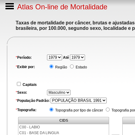
Atlas On-line de Mortalidade
Taxas de mortalidade por câncer, brutas e ajustada
brasileira, por 100.000, segundo sexo, localidade e 
*
Período:
Até
*
Exibir por:
Região
Estado
Capitais
*
Sexo:
*
População Padrão:
*
Topografia:
Topografia por tipo de câncer
Topografia po
CIDS
C00 - LABIO
C01 - BASE DA LINGUA