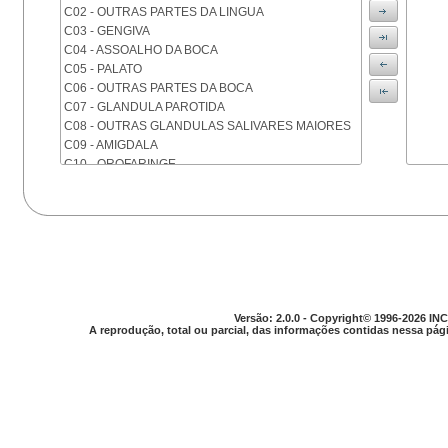
C02 - OUTRAS PARTES DA LINGUA
C03 - GENGIVA
C04 - ASSOALHO DA BOCA
C05 - PALATO
C06 - OUTRAS PARTES DA BOCA
C07 - GLANDULA PAROTIDA
C08 - OUTRAS GLANDULAS SALIVARES MAIORES
C09 - AMIGDALA
C10 - OROFARINGE
C11 - NASOFARINGE
C12 - SEIO PIRIFORME
C13 - HIPOFARINGE
C14 - LOCALIZACOES MAL DEFINIDAS DA FARINGE
C15 - ESOFAGO
C16 - ESTOMAGO
C17 - INTESTINO DELGADO
C18 - COLON
Versão: 2.0.0 - Copyright© 1996-2026 INC
A reprodução, total ou parcial, das informações contidas nessa pági
C19 - JUNCAO RETOSSIGMOIDE
C20 - RETO
C21 - ANUS E CANAL ANAL
C22 - FIGADO E VIAS BILIARES INTRA-HEPATICAS
C23 - VESICULA BILIAR
C24 - OUTRAS PARTES DAS VIAS BILIARES