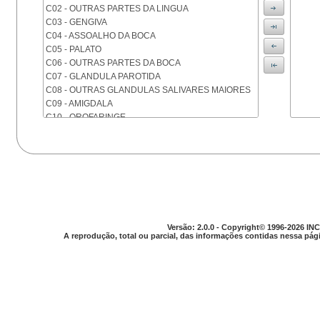
C02 - OUTRAS PARTES DA LINGUA
C03 - GENGIVA
C04 - ASSOALHO DA BOCA
C05 - PALATO
C06 - OUTRAS PARTES DA BOCA
C07 - GLANDULA PAROTIDA
C08 - OUTRAS GLANDULAS SALIVARES MAIORES
C09 - AMIGDALA
C10 - OROFARINGE
C11 - NASOFARINGE
C12 - SEIO PIRIFORME
C13 - HIPOFARINGE
C14 - LOCALIZACOES MAL DEFINIDAS DA FARINGE
C15 - ESOFAGO
C16 - ESTOMAGO
C17 - INTESTINO DELGADO
C18 - COLON
Versão: 2.0.0 - Copyright© 1996-2026 INC
A reprodução, total ou parcial, das informações contidas nessa pági
C19 - JUNCAO RETOSSIGMOIDE
C20 - RETO
C21 - ANUS E CANAL ANAL
C22 - FIGADO E VIAS BILIARES INTRA-HEPATICAS
C23 - VESICULA BILIAR
C24 - OUTRAS PARTES DAS VIAS BILIARES