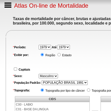
Atlas On-line de Mortalidade
Taxas de mortalidade por câncer, brutas e ajustada
brasileira, por 100.000, segundo sexo, localidade e 
*
Período:
Até
*
Exibir por:
Região
Estado
Capitais
*
Sexo:
*
População Padrão:
*
Topografia:
Topografia por tipo de câncer
Topografia po
CIDS
C00 - LABIO
C01 - BASE DA LINGUA