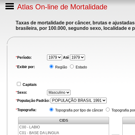
Atlas On-line de Mortalidade
Taxas de mortalidade por câncer, brutas e ajustada
brasileira, por 100.000, segundo sexo, localidade e 
*
Período:
Até
*
Exibir por:
Região
Estado
Capitais
*
Sexo:
*
População Padrão:
*
Topografia:
Topografia por tipo de câncer
Topografia po
CIDS
C00 - LABIO
C01 - BASE DA LINGUA