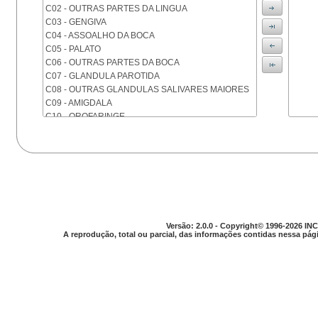
C02 - OUTRAS PARTES DA LINGUA
C03 - GENGIVA
C04 - ASSOALHO DA BOCA
C05 - PALATO
C06 - OUTRAS PARTES DA BOCA
C07 - GLANDULA PAROTIDA
C08 - OUTRAS GLANDULAS SALIVARES MAIORES
C09 - AMIGDALA
C10 - OROFARINGE
C11 - NASOFARINGE
C12 - SEIO PIRIFORME
C13 - HIPOFARINGE
C14 - LOCALIZACOES MAL DEFINIDAS DA FARINGE
C15 - ESOFAGO
C16 - ESTOMAGO
C17 - INTESTINO DELGADO
C18 - COLON
Versão: 2.0.0 - Copyright© 1996-2026 INC
A reprodução, total ou parcial, das informações contidas nessa pági
C19 - JUNCAO RETOSSIGMOIDE
C20 - RETO
C21 - ANUS E CANAL ANAL
C22 - FIGADO E VIAS BILIARES INTRA-HEPATICAS
C23 - VESICULA BILIAR
C24 - OUTRAS PARTES DAS VIAS BILIARES