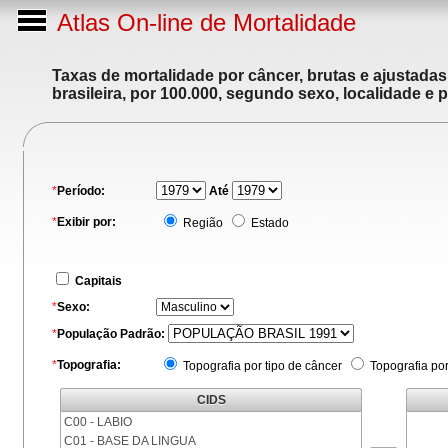
Atlas On-line de Mortalidade
Taxas de mortalidade por câncer, brutas e ajustada
brasileira, por 100.000, segundo sexo, localidade e 
*
Período:
Até
*
Exibir por:
Região
Estado
Capitais
*
Sexo:
*
População Padrão:
*
Topografia:
Topografia por tipo de câncer
Topografia po
CIDS
C00 - LABIO
C01 - BASE DA LINGUA