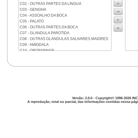
C02 - OUTRAS PARTES DA LINGUA
C03 - GENGIVA
C04 - ASSOALHO DA BOCA
C05 - PALATO
C06 - OUTRAS PARTES DA BOCA
C07 - GLANDULA PAROTIDA
C08 - OUTRAS GLANDULAS SALIVARES MAIORES
C09 - AMIGDALA
C10 - OROFARINGE
C11 - NASOFARINGE
C12 - SEIO PIRIFORME
C13 - HIPOFARINGE
C14 - LOCALIZACOES MAL DEFINIDAS DA FARINGE
C15 - ESOFAGO
C16 - ESTOMAGO
C17 - INTESTINO DELGADO
C18 - COLON
Versão: 2.0.0 - Copyright© 1996-2026 INC
A reprodução, total ou parcial, das informações contidas nessa pági
C19 - JUNCAO RETOSSIGMOIDE
C20 - RETO
C21 - ANUS E CANAL ANAL
C22 - FIGADO E VIAS BILIARES INTRA-HEPATICAS
C23 - VESICULA BILIAR
C24 - OUTRAS PARTES DAS VIAS BILIARES