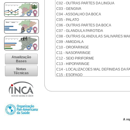
C02 - OUTRAS PARTES DA LINGUA
C03 - GENGIVA
C04 - ASSOALHO DA BOCA
C05 - PALATO
C06 - OUTRAS PARTES DA BOCA
C07 - GLANDULA PAROTIDA
C08 - OUTRAS GLANDULAS SALIVARES MA
C09 - AMIGDALA
C10 - OROFARINGE
C11 - NASOFARINGE
Atualização
C12 - SEIO PIRIFORME
Bases
C13 - HIPOFARINGE
Notas
C14 - LOCALIZACOES MAL DEFINIDAS DA F
Técnicas
C15 - ESOFAGO
C16 - ESTOMAGO
C17 - INTESTINO DELGADO
C18 - COLON
C19 - JUNCAO RETOSSIGMOIDE
C20 - RETO
C21 - ANUS E CANAL ANAL
C22 - FIGADO E VIAS BILIARES INTRA-HEPA
C23 - VESICULA BILIAR
A re
C24 - OUTRAS PARTES DAS VIAS BILIARES