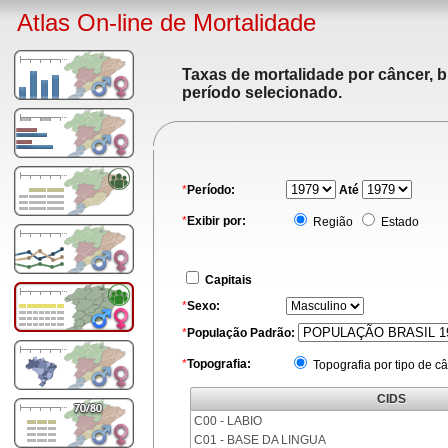
Atlas On-line de Mortalidade
Taxas de mortalidade por câncer, b
período selecionado.
*
Período:
Até
*
Exibir por:
Região
Estado
Capitais
*
Sexo:
*
População Padrão:
*
Topografia:
Topografia por tipo de c
CIDS
C00 - LABIO
C01 - BASE DA LINGUA