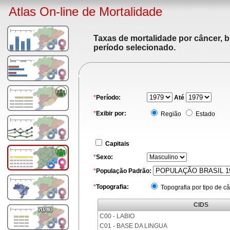
Atlas On-line de Mortalidade
Taxas de mortalidade por câncer, b
período selecionado.
*
Período:
Até
*
Exibir por:
Região
Estado
Capitais
*
Sexo:
*
População Padrão:
*
Topografia:
Topografia por tipo de c
CIDS
C00 - LABIO
C01 - BASE DA LINGUA