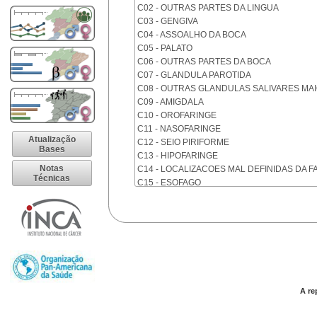
C02 - OUTRAS PARTES DA LINGUA
C03 - GENGIVA
C04 - ASSOALHO DA BOCA
C05 - PALATO
C06 - OUTRAS PARTES DA BOCA
C07 - GLANDULA PAROTIDA
C08 - OUTRAS GLANDULAS SALIVARES MA
C09 - AMIGDALA
C10 - OROFARINGE
C11 - NASOFARINGE
Atualização
C12 - SEIO PIRIFORME
Bases
C13 - HIPOFARINGE
Notas
C14 - LOCALIZACOES MAL DEFINIDAS DA F
Técnicas
C15 - ESOFAGO
C16 - ESTOMAGO
C17 - INTESTINO DELGADO
C18 - COLON
C19 - JUNCAO RETOSSIGMOIDE
C20 - RETO
C21 - ANUS E CANAL ANAL
C22 - FIGADO E VIAS BILIARES INTRA-HEPA
C23 - VESICULA BILIAR
A re
C24 - OUTRAS PARTES DAS VIAS BILIARES