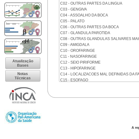
C02 - OUTRAS PARTES DA LINGUA
C03 - GENGIVA
C04 - ASSOALHO DA BOCA
C05 - PALATO
C06 - OUTRAS PARTES DA BOCA
C07 - GLANDULA PAROTIDA
C08 - OUTRAS GLANDULAS SALIVARES MA
C09 - AMIGDALA
C10 - OROFARINGE
C11 - NASOFARINGE
Atualização
C12 - SEIO PIRIFORME
Bases
C13 - HIPOFARINGE
Notas
C14 - LOCALIZACOES MAL DEFINIDAS DA F
Técnicas
C15 - ESOFAGO
C16 - ESTOMAGO
C17 - INTESTINO DELGADO
C18 - COLON
C19 - JUNCAO RETOSSIGMOIDE
C20 - RETO
C21 - ANUS E CANAL ANAL
C22 - FIGADO E VIAS BILIARES INTRA-HEPA
C23 - VESICULA BILIAR
A re
C24 - OUTRAS PARTES DAS VIAS BILIARES