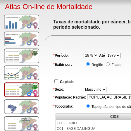
Atlas On-line de Mortalidade
Taxas de mortalidade por câncer, b
período selecionado.
*
Período:
Até
*
Exibir por:
Região
Estado
Capitais
*
Sexo:
*
População Padrão:
*
Topografia:
Topografia por tipo de c
CIDS
C00 - LABIO
C01 - BASE DA LINGUA