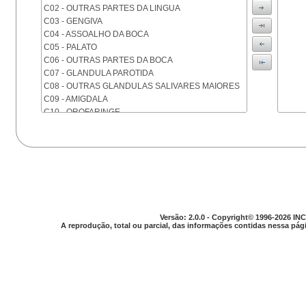
C02 - OUTRAS PARTES DA LINGUA
C03 - GENGIVA
C04 - ASSOALHO DA BOCA
C05 - PALATO
C06 - OUTRAS PARTES DA BOCA
C07 - GLANDULA PAROTIDA
C08 - OUTRAS GLANDULAS SALIVARES MAIORES
C09 - AMIGDALA
C10 - OROFARINGE
C11 - NASOFARINGE
C12 - SEIO PIRIFORME
C13 - HIPOFARINGE
C14 - LOCALIZACOES MAL DEFINIDAS DA FARINGE
C15 - ESOFAGO
C16 - ESTOMAGO
C17 - INTESTINO DELGADO
C18 - COLON
Versão: 2.0.0 - Copyright© 1996-2026 INC
A reprodução, total ou parcial, das informações contidas nessa pági
C19 - JUNCAO RETOSSIGMOIDE
C20 - RETO
C21 - ANUS E CANAL ANAL
C22 - FIGADO E VIAS BILIARES INTRA-HEPATICAS
C23 - VESICULA BILIAR
C24 - OUTRAS PARTES DAS VIAS BILIARES