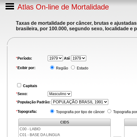
Atlas On-line de Mortalidade
Taxas de mortalidade por câncer, brutas e ajustada
brasileira, por 100.000, segundo sexo, localidade e 
*
Período:
Até
*
Exibir por:
Região
Estado
Capitais
*
Sexo:
*
População Padrão:
*
Topografia:
Topografia por tipo de câncer
Topografia po
CIDS
C00 - LABIO
C01 - BASE DA LINGUA