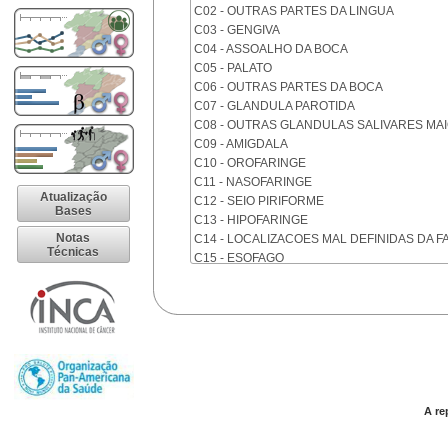
C02 - OUTRAS PARTES DA LINGUA
C03 - GENGIVA
C04 - ASSOALHO DA BOCA
C05 - PALATO
C06 - OUTRAS PARTES DA BOCA
C07 - GLANDULA PAROTIDA
C08 - OUTRAS GLANDULAS SALIVARES MA
C09 - AMIGDALA
C10 - OROFARINGE
C11 - NASOFARINGE
Atualização
C12 - SEIO PIRIFORME
Bases
C13 - HIPOFARINGE
Notas
C14 - LOCALIZACOES MAL DEFINIDAS DA F
Técnicas
C15 - ESOFAGO
C16 - ESTOMAGO
C17 - INTESTINO DELGADO
C18 - COLON
C19 - JUNCAO RETOSSIGMOIDE
C20 - RETO
C21 - ANUS E CANAL ANAL
C22 - FIGADO E VIAS BILIARES INTRA-HEPA
C23 - VESICULA BILIAR
A re
C24 - OUTRAS PARTES DAS VIAS BILIARES