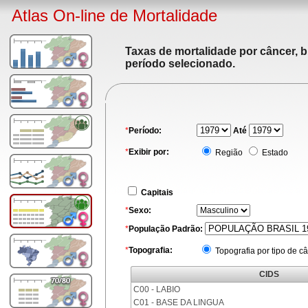
Atlas On-line de Mortalidade
Taxas de mortalidade por câncer, b
período selecionado.
*
Período:
Até
*
Exibir por:
Região
Estado
Capitais
*
Sexo:
*
População Padrão:
*
Topografia:
Topografia por tipo de c
CIDS
C00 - LABIO
C01 - BASE DA LINGUA