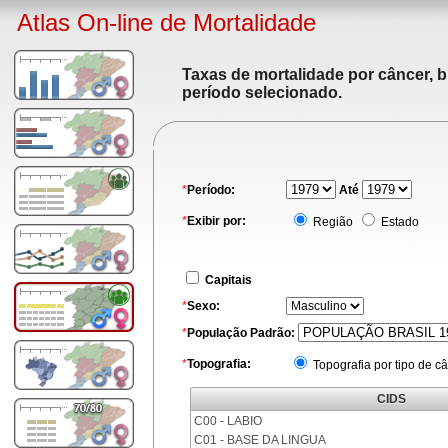
Atlas On-line de Mortalidade
Taxas de mortalidade por câncer, b
período selecionado.
*
Período:
Até
*
Exibir por:
Região
Estado
Capitais
*
Sexo:
*
População Padrão:
*
Topografia:
Topografia por tipo de c
CIDS
C00 - LABIO
C01 - BASE DA LINGUA