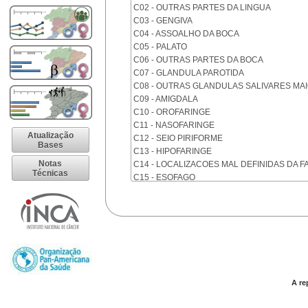
C02 - OUTRAS PARTES DA LINGUA
C03 - GENGIVA
C04 - ASSOALHO DA BOCA
C05 - PALATO
C06 - OUTRAS PARTES DA BOCA
C07 - GLANDULA PAROTIDA
C08 - OUTRAS GLANDULAS SALIVARES MA
C09 - AMIGDALA
C10 - OROFARINGE
C11 - NASOFARINGE
Atualização
C12 - SEIO PIRIFORME
Bases
C13 - HIPOFARINGE
Notas
C14 - LOCALIZACOES MAL DEFINIDAS DA F
Técnicas
C15 - ESOFAGO
C16 - ESTOMAGO
C17 - INTESTINO DELGADO
C18 - COLON
C19 - JUNCAO RETOSSIGMOIDE
C20 - RETO
C21 - ANUS E CANAL ANAL
C22 - FIGADO E VIAS BILIARES INTRA-HEPA
C23 - VESICULA BILIAR
A re
C24 - OUTRAS PARTES DAS VIAS BILIARES