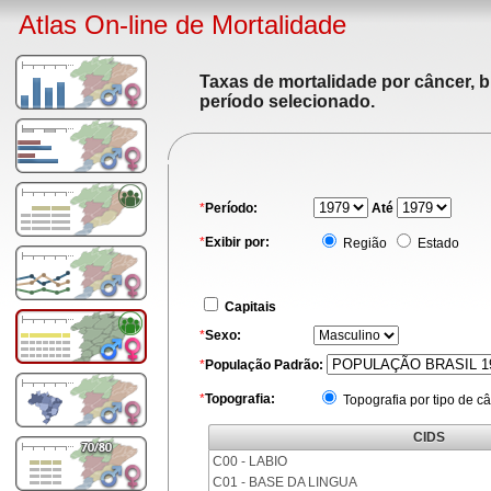
Atlas On-line de Mortalidade
Taxas de mortalidade por câncer, b
período selecionado.
*
Período:
Até
*
Exibir por:
Região
Estado
Capitais
*
Sexo:
*
População Padrão:
*
Topografia:
Topografia por tipo de c
CIDS
C00 - LABIO
C01 - BASE DA LINGUA