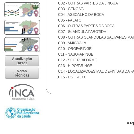
C02 - OUTRAS PARTES DA LINGUA
C03 - GENGIVA
C04 - ASSOALHO DA BOCA
C05 - PALATO
C06 - OUTRAS PARTES DA BOCA
C07 - GLANDULA PAROTIDA
C08 - OUTRAS GLANDULAS SALIVARES MA
C09 - AMIGDALA
C10 - OROFARINGE
C11 - NASOFARINGE
Atualização
C12 - SEIO PIRIFORME
Bases
C13 - HIPOFARINGE
Notas
C14 - LOCALIZACOES MAL DEFINIDAS DA F
Técnicas
C15 - ESOFAGO
C16 - ESTOMAGO
C17 - INTESTINO DELGADO
C18 - COLON
C19 - JUNCAO RETOSSIGMOIDE
C20 - RETO
C21 - ANUS E CANAL ANAL
C22 - FIGADO E VIAS BILIARES INTRA-HEPA
C23 - VESICULA BILIAR
A re
C24 - OUTRAS PARTES DAS VIAS BILIARES