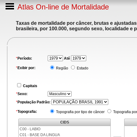
Atlas On-line de Mortalidade
Taxas de mortalidade por câncer, brutas e ajustada
brasileira, por 100.000, segundo sexo, localidade e 
*
Período:
Até
*
Exibir por:
Região
Estado
Capitais
*
Sexo:
*
População Padrão:
*
Topografia:
Topografia por tipo de câncer
Topografia po
CIDS
C00 - LABIO
C01 - BASE DA LINGUA