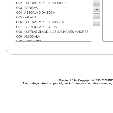
C02 - OUTRAS PARTES DA LINGUA
C03 - GENGIVA
C04 - ASSOALHO DA BOCA
C05 - PALATO
C06 - OUTRAS PARTES DA BOCA
C07 - GLANDULA PAROTIDA
C08 - OUTRAS GLANDULAS SALIVARES MAIORES
C09 - AMIGDALA
C10 - OROFARINGE
C11 - NASOFARINGE
C12 - SEIO PIRIFORME
C13 - HIPOFARINGE
C14 - LOCALIZACOES MAL DEFINIDAS DA FARINGE
C15 - ESOFAGO
C16 - ESTOMAGO
C17 - INTESTINO DELGADO
C18 - COLON
Versão: 2.0.0 - Copyright© 1996-2026 INC
A reprodução, total ou parcial, das informações contidas nessa pági
C19 - JUNCAO RETOSSIGMOIDE
C20 - RETO
C21 - ANUS E CANAL ANAL
C22 - FIGADO E VIAS BILIARES INTRA-HEPATICAS
C23 - VESICULA BILIAR
C24 - OUTRAS PARTES DAS VIAS BILIARES