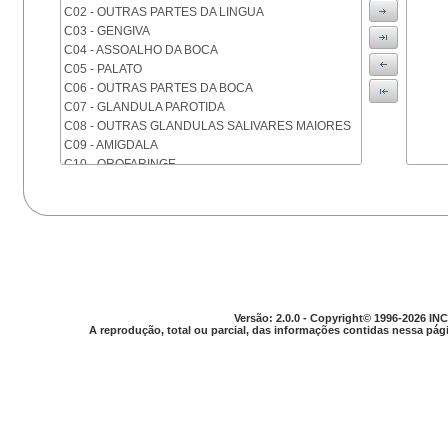
C02 - OUTRAS PARTES DA LINGUA
C03 - GENGIVA
C04 - ASSOALHO DA BOCA
C05 - PALATO
C06 - OUTRAS PARTES DA BOCA
C07 - GLANDULA PAROTIDA
C08 - OUTRAS GLANDULAS SALIVARES MAIORES
C09 - AMIGDALA
C10 - OROFARINGE
C11 - NASOFARINGE
C12 - SEIO PIRIFORME
C13 - HIPOFARINGE
C14 - LOCALIZACOES MAL DEFINIDAS DA FARINGE
C15 - ESOFAGO
C16 - ESTOMAGO
C17 - INTESTINO DELGADO
C18 - COLON
Versão: 2.0.0 - Copyright© 1996-2026 INC
A reprodução, total ou parcial, das informações contidas nessa pági
C19 - JUNCAO RETOSSIGMOIDE
C20 - RETO
C21 - ANUS E CANAL ANAL
C22 - FIGADO E VIAS BILIARES INTRA-HEPATICAS
C23 - VESICULA BILIAR
C24 - OUTRAS PARTES DAS VIAS BILIARES