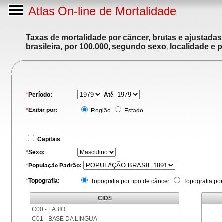
Atlas On-line de Mortalidade
Taxas de mortalidade por câncer, brutas e ajustada
brasileira, por 100.000, segundo sexo, localidade e 
*
Período:
Até
*
Exibir por:
Região
Estado
Capitais
*
Sexo:
*
População Padrão:
*
Topografia:
Topografia por tipo de câncer
Topografia po
CIDS
C00 - LABIO
C01 - BASE DA LINGUA