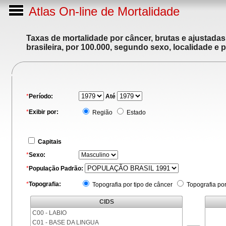
Atlas On-line de Mortalidade
Taxas de mortalidade por câncer, brutas e ajustada
brasileira, por 100.000, segundo sexo, localidade e 
*
Período:
Até
*
Exibir por:
Região
Estado
Capitais
*
Sexo:
*
População Padrão:
*
Topografia:
Topografia por tipo de câncer
Topografia po
CIDS
C00 - LABIO
C01 - BASE DA LINGUA