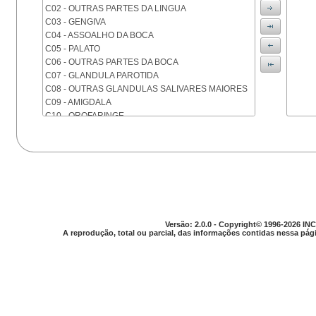
C02 - OUTRAS PARTES DA LINGUA
C03 - GENGIVA
C04 - ASSOALHO DA BOCA
C05 - PALATO
C06 - OUTRAS PARTES DA BOCA
C07 - GLANDULA PAROTIDA
C08 - OUTRAS GLANDULAS SALIVARES MAIORES
C09 - AMIGDALA
C10 - OROFARINGE
C11 - NASOFARINGE
C12 - SEIO PIRIFORME
C13 - HIPOFARINGE
C14 - LOCALIZACOES MAL DEFINIDAS DA FARINGE
C15 - ESOFAGO
C16 - ESTOMAGO
C17 - INTESTINO DELGADO
C18 - COLON
Versão: 2.0.0 - Copyright© 1996-2026 INC
A reprodução, total ou parcial, das informações contidas nessa pági
C19 - JUNCAO RETOSSIGMOIDE
C20 - RETO
C21 - ANUS E CANAL ANAL
C22 - FIGADO E VIAS BILIARES INTRA-HEPATICAS
C23 - VESICULA BILIAR
C24 - OUTRAS PARTES DAS VIAS BILIARES