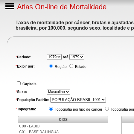
Atlas On-line de Mortalidade
Taxas de mortalidade por câncer, brutas e ajustada
brasileira, por 100.000, segundo sexo, localidade e 
*
Período:
Até
*
Exibir por:
Região
Estado
Capitais
*
Sexo:
*
População Padrão:
*
Topografia:
Topografia por tipo de câncer
Topografia po
CIDS
C00 - LABIO
C01 - BASE DA LINGUA