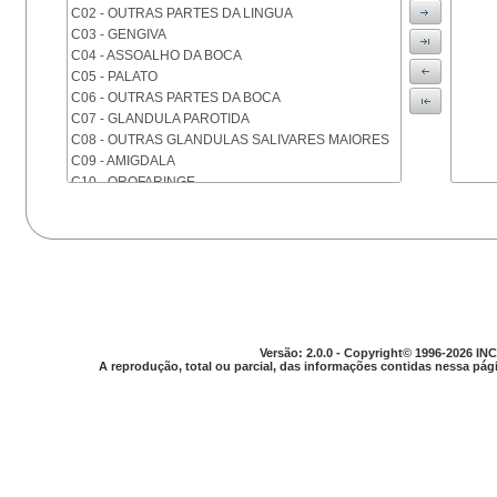
C02 - OUTRAS PARTES DA LINGUA
C03 - GENGIVA
C04 - ASSOALHO DA BOCA
C05 - PALATO
C06 - OUTRAS PARTES DA BOCA
C07 - GLANDULA PAROTIDA
C08 - OUTRAS GLANDULAS SALIVARES MAIORES
C09 - AMIGDALA
C10 - OROFARINGE
C11 - NASOFARINGE
C12 - SEIO PIRIFORME
C13 - HIPOFARINGE
C14 - LOCALIZACOES MAL DEFINIDAS DA FARINGE
C15 - ESOFAGO
C16 - ESTOMAGO
C17 - INTESTINO DELGADO
C18 - COLON
Versão: 2.0.0 - Copyright© 1996-2026 INC
A reprodução, total ou parcial, das informações contidas nessa pági
C19 - JUNCAO RETOSSIGMOIDE
C20 - RETO
C21 - ANUS E CANAL ANAL
C22 - FIGADO E VIAS BILIARES INTRA-HEPATICAS
C23 - VESICULA BILIAR
C24 - OUTRAS PARTES DAS VIAS BILIARES