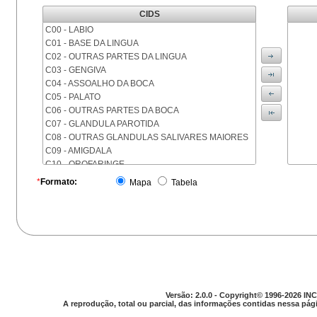
CIDS
C00 - LABIO
C01 - BASE DA LINGUA
C02 - OUTRAS PARTES DA LINGUA
C03 - GENGIVA
C04 - ASSOALHO DA BOCA
C05 - PALATO
C06 - OUTRAS PARTES DA BOCA
C07 - GLANDULA PAROTIDA
C08 - OUTRAS GLANDULAS SALIVARES MAIORES
C09 - AMIGDALA
C10 - OROFARINGE
C11 - NASOFARINGE
*
Formato:
Mapa
Tabela
C12 - SEIO PIRIFORME
C13 - HIPOFARINGE
C14 - LOCALIZACOES MAL DEFINIDAS DA FARINGE
C15 - ESOFAGO
C16 - ESTOMAGO
C17 - INTESTINO DELGADO
C18 - COLON
C19 - JUNCAO RETOSSIGMOIDE
Versão: 2.0.0 - Copyright© 1996-2026 INC
C20 - RETO
A reprodução, total ou parcial, das informações contidas nessa pági
C21 - ANUS E CANAL ANAL