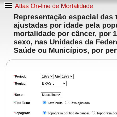
Atlas On-line de Mortalidade
Representação espacial das 
ajustadas por idade pela po
mortalidade por câncer, por 
sexo, nas Unidades da Feder
Saúde ou Municípios, por per
*
Período:
Até
*
Regiao:
*
Sexo:
*
Tipo Taxa:
Taxa bruta
Taxa ajustada
*
Topografia:
Topografia por tipo de câncer
Topografia po