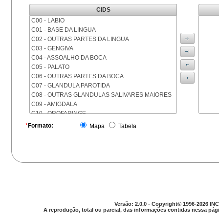
CIDS
C00 - LABIO
C01 - BASE DA LINGUA
C02 - OUTRAS PARTES DA LINGUA
C03 - GENGIVA
C04 - ASSOALHO DA BOCA
C05 - PALATO
C06 - OUTRAS PARTES DA BOCA
C07 - GLANDULA PAROTIDA
C08 - OUTRAS GLANDULAS SALIVARES MAIORES
C09 - AMIGDALA
C10 - OROFARINGE
C11 - NASOFARINGE
*
Formato:
Mapa
Tabela
C12 - SEIO PIRIFORME
C13 - HIPOFARINGE
C14 - LOCALIZACOES MAL DEFINIDAS DA FARINGE
C15 - ESOFAGO
C16 - ESTOMAGO
C17 - INTESTINO DELGADO
C18 - COLON
C19 - JUNCAO RETOSSIGMOIDE
Versão: 2.0.0 - Copyright© 1996-2026 INC
C20 - RETO
A reprodução, total ou parcial, das informações contidas nessa pági
C21 - ANUS E CANAL ANAL