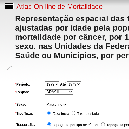
Atlas On-line de Mortalidade
Representação espacial das 
ajustadas por idade pela po
mortalidade por câncer, por 
sexo, nas Unidades da Feder
Saúde ou Municípios, por per
*
Período:
Até
*
Regiao:
*
Sexo:
*
Tipo Taxa:
Taxa bruta
Taxa ajustada
*
Topografia:
Topografia por tipo de câncer
Topografia po