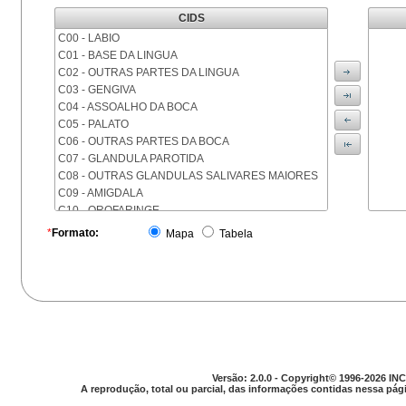
CIDS
C00 - LABIO
C01 - BASE DA LINGUA
C02 - OUTRAS PARTES DA LINGUA
C03 - GENGIVA
C04 - ASSOALHO DA BOCA
C05 - PALATO
C06 - OUTRAS PARTES DA BOCA
C07 - GLANDULA PAROTIDA
C08 - OUTRAS GLANDULAS SALIVARES MAIORES
C09 - AMIGDALA
C10 - OROFARINGE
C11 - NASOFARINGE
*
Formato:
Mapa
Tabela
C12 - SEIO PIRIFORME
C13 - HIPOFARINGE
C14 - LOCALIZACOES MAL DEFINIDAS DA FARINGE
C15 - ESOFAGO
C16 - ESTOMAGO
C17 - INTESTINO DELGADO
C18 - COLON
C19 - JUNCAO RETOSSIGMOIDE
Versão: 2.0.0 - Copyright© 1996-2026 INC
C20 - RETO
A reprodução, total ou parcial, das informações contidas nessa pági
C21 - ANUS E CANAL ANAL