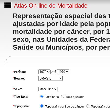
Atlas On-line de Mortalidade
Representação espacial das 
ajustadas por idade pela po
mortalidade por câncer, por 
sexo, nas Unidades da Feder
Saúde ou Municípios, por per
*
Período:
Até
*
Regiao:
*
Sexo:
*
Tipo Taxa:
Taxa bruta
Taxa ajustada
*
Topografia:
Topografia por tipo de câncer
Topografia po