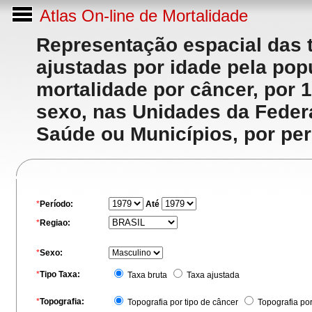
Atlas On-line de Mortalidade
Representação espacial das 
ajustadas por idade pela po
mortalidade por câncer, por 
sexo, nas Unidades da Feder
Saúde ou Municípios, por per
*
Período:
Até
*
Regiao:
*
Sexo:
*
Tipo Taxa:
Taxa bruta
Taxa ajustada
*
Topografia:
Topografia por tipo de câncer
Topografia po