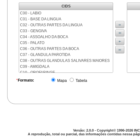
CIDS
C00 - LABIO
C01 - BASE DA LINGUA
C02 - OUTRAS PARTES DA LINGUA
C03 - GENGIVA
C04 - ASSOALHO DA BOCA
C05 - PALATO
C06 - OUTRAS PARTES DA BOCA
C07 - GLANDULA PAROTIDA
C08 - OUTRAS GLANDULAS SALIVARES MAIORES
C09 - AMIGDALA
C10 - OROFARINGE
C11 - NASOFARINGE
*
Formato:
Mapa
Tabela
C12 - SEIO PIRIFORME
C13 - HIPOFARINGE
C14 - LOCALIZACOES MAL DEFINIDAS DA FARINGE
C15 - ESOFAGO
C16 - ESTOMAGO
C17 - INTESTINO DELGADO
C18 - COLON
C19 - JUNCAO RETOSSIGMOIDE
Versão: 2.0.0 - Copyright© 1996-2026 INC
C20 - RETO
A reprodução, total ou parcial, das informações contidas nessa pági
C21 - ANUS E CANAL ANAL