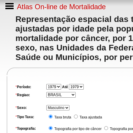
Atlas On-line de Mortalidade
Representação espacial das 
ajustadas por idade pela po
mortalidade por câncer, por 
sexo, nas Unidades da Feder
Saúde ou Municípios, por per
*
Período:
Até
*
Regiao:
*
Sexo:
*
Tipo Taxa:
Taxa bruta
Taxa ajustada
*
Topografia:
Topografia por tipo de câncer
Topografia po