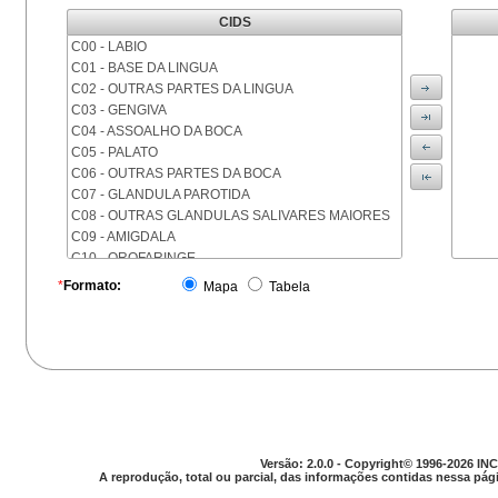
CIDS
C00 - LABIO
C01 - BASE DA LINGUA
C02 - OUTRAS PARTES DA LINGUA
C03 - GENGIVA
C04 - ASSOALHO DA BOCA
C05 - PALATO
C06 - OUTRAS PARTES DA BOCA
C07 - GLANDULA PAROTIDA
C08 - OUTRAS GLANDULAS SALIVARES MAIORES
C09 - AMIGDALA
C10 - OROFARINGE
C11 - NASOFARINGE
*
Formato:
Mapa
Tabela
C12 - SEIO PIRIFORME
C13 - HIPOFARINGE
C14 - LOCALIZACOES MAL DEFINIDAS DA FARINGE
C15 - ESOFAGO
C16 - ESTOMAGO
C17 - INTESTINO DELGADO
C18 - COLON
C19 - JUNCAO RETOSSIGMOIDE
Versão: 2.0.0 - Copyright© 1996-2026 INC
C20 - RETO
A reprodução, total ou parcial, das informações contidas nessa pági
C21 - ANUS E CANAL ANAL