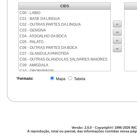
CIDS
C00 - LABIO
C01 - BASE DA LINGUA
C02 - OUTRAS PARTES DA LINGUA
C03 - GENGIVA
C04 - ASSOALHO DA BOCA
C05 - PALATO
C06 - OUTRAS PARTES DA BOCA
C07 - GLANDULA PAROTIDA
C08 - OUTRAS GLANDULAS SALIVARES MAIORES
C09 - AMIGDALA
C10 - OROFARINGE
C11 - NASOFARINGE
*
Formato:
Mapa
Tabela
C12 - SEIO PIRIFORME
C13 - HIPOFARINGE
C14 - LOCALIZACOES MAL DEFINIDAS DA FARINGE
C15 - ESOFAGO
C16 - ESTOMAGO
C17 - INTESTINO DELGADO
C18 - COLON
C19 - JUNCAO RETOSSIGMOIDE
Versão: 2.0.0 - Copyright© 1996-2026 INC
C20 - RETO
A reprodução, total ou parcial, das informações contidas nessa pági
C21 - ANUS E CANAL ANAL