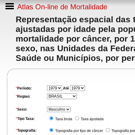
Atlas On-line de Mortalidade
Representação espacial das 
ajustadas por idade pela po
mortalidade por câncer, por 
sexo, nas Unidades da Feder
Saúde ou Municípios, por per
*
Período:
Até
*
Regiao:
*
Sexo:
*
Tipo Taxa:
Taxa bruta
Taxa ajustada
*
Topografia:
Topografia por tipo de câncer
Topografia po