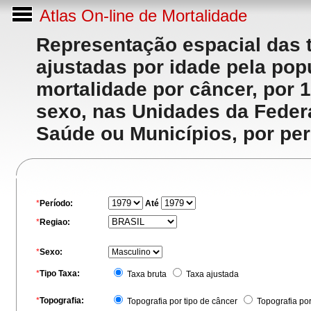
Atlas On-line de Mortalidade
Representação espacial das 
ajustadas por idade pela po
mortalidade por câncer, por 
sexo, nas Unidades da Feder
Saúde ou Municípios, por per
*
Período:
Até
*
Regiao:
*
Sexo:
*
Tipo Taxa:
Taxa bruta
Taxa ajustada
*
Topografia:
Topografia por tipo de câncer
Topografia po