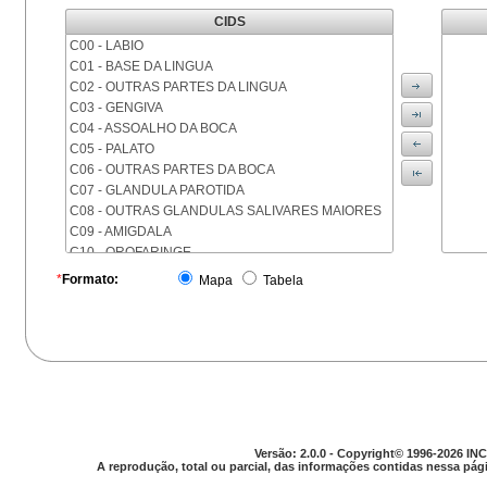
CIDS
C00 - LABIO
C01 - BASE DA LINGUA
C02 - OUTRAS PARTES DA LINGUA
C03 - GENGIVA
C04 - ASSOALHO DA BOCA
C05 - PALATO
C06 - OUTRAS PARTES DA BOCA
C07 - GLANDULA PAROTIDA
C08 - OUTRAS GLANDULAS SALIVARES MAIORES
C09 - AMIGDALA
C10 - OROFARINGE
C11 - NASOFARINGE
*
Formato:
Mapa
Tabela
C12 - SEIO PIRIFORME
C13 - HIPOFARINGE
C14 - LOCALIZACOES MAL DEFINIDAS DA FARINGE
C15 - ESOFAGO
C16 - ESTOMAGO
C17 - INTESTINO DELGADO
C18 - COLON
C19 - JUNCAO RETOSSIGMOIDE
Versão: 2.0.0 - Copyright© 1996-2026 INC
C20 - RETO
A reprodução, total ou parcial, das informações contidas nessa pági
C21 - ANUS E CANAL ANAL