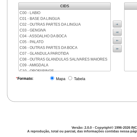
CIDS
C00 - LABIO
C01 - BASE DA LINGUA
C02 - OUTRAS PARTES DA LINGUA
C03 - GENGIVA
C04 - ASSOALHO DA BOCA
C05 - PALATO
C06 - OUTRAS PARTES DA BOCA
C07 - GLANDULA PAROTIDA
C08 - OUTRAS GLANDULAS SALIVARES MAIORES
C09 - AMIGDALA
C10 - OROFARINGE
C11 - NASOFARINGE
*
Formato:
Mapa
Tabela
C12 - SEIO PIRIFORME
C13 - HIPOFARINGE
C14 - LOCALIZACOES MAL DEFINIDAS DA FARINGE
C15 - ESOFAGO
C16 - ESTOMAGO
C17 - INTESTINO DELGADO
C18 - COLON
C19 - JUNCAO RETOSSIGMOIDE
Versão: 2.0.0 - Copyright© 1996-2026 INC
C20 - RETO
A reprodução, total ou parcial, das informações contidas nessa pági
C21 - ANUS E CANAL ANAL