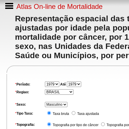
Atlas On-line de Mortalidade
Representação espacial das 
ajustadas por idade pela po
mortalidade por câncer, por 
sexo, nas Unidades da Feder
Saúde ou Municípios, por per
*
Período:
Até
*
Regiao:
*
Sexo:
*
Tipo Taxa:
Taxa bruta
Taxa ajustada
*
Topografia:
Topografia por tipo de câncer
Topografia po