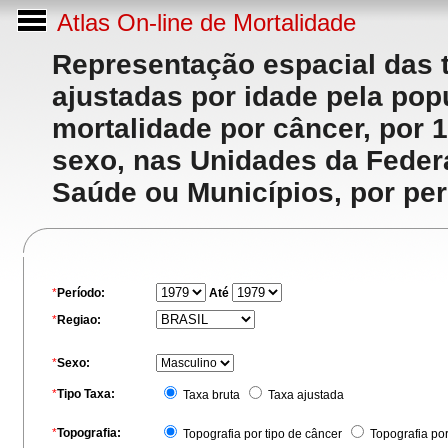
Atlas On-line de Mortalidade
Representação espacial das 
ajustadas por idade pela po
mortalidade por câncer, por 
sexo, nas Unidades da Feder
Saúde ou Municípios, por per
*
Período:
Até
*
Regiao:
*
Sexo:
*
Tipo Taxa:
Taxa bruta
Taxa ajustada
*
Topografia:
Topografia por tipo de câncer
Topografia po