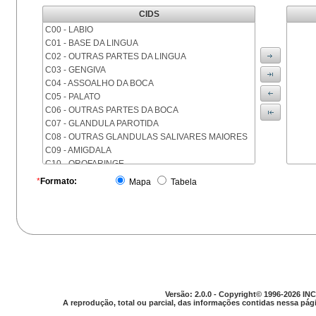
CIDS
C00 - LABIO
C01 - BASE DA LINGUA
C02 - OUTRAS PARTES DA LINGUA
C03 - GENGIVA
C04 - ASSOALHO DA BOCA
C05 - PALATO
C06 - OUTRAS PARTES DA BOCA
C07 - GLANDULA PAROTIDA
C08 - OUTRAS GLANDULAS SALIVARES MAIORES
C09 - AMIGDALA
C10 - OROFARINGE
C11 - NASOFARINGE
*
Formato:
Mapa
Tabela
C12 - SEIO PIRIFORME
C13 - HIPOFARINGE
C14 - LOCALIZACOES MAL DEFINIDAS DA FARINGE
C15 - ESOFAGO
C16 - ESTOMAGO
C17 - INTESTINO DELGADO
C18 - COLON
C19 - JUNCAO RETOSSIGMOIDE
Versão: 2.0.0 - Copyright© 1996-2026 INC
C20 - RETO
A reprodução, total ou parcial, das informações contidas nessa pági
C21 - ANUS E CANAL ANAL