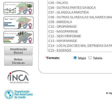
C05 - PALATO
C06 - OUTRAS PARTES DA BOCA
C07 - GLANDULA PAROTIDA
C08 - OUTRAS GLANDULAS SALIVARES MA
C09 - AMIGDALA
C10 - OROFARINGE
C11 - NASOFARINGE
C12 - SEIO PIRIFORME
C13 - HIPOFARINGE
C14 - LOCALIZACOES MAL DEFINIDAS DA F
Atualização
C15 - ESOFAGO
Bases
C16 - ESTOMAGO
*
Formato:
Mapa
Tabela
Notas
C17 - INTESTINO DELGADO
Técnicas
C18 - COLON
C19 - JUNCAO RETOSSIGMOIDE
C20 - RETO
C21 - ANUS E CANAL ANAL
C22 - FIGADO E VIAS BILIARES INTRA-HEPA
C23 - VESICULA BILIAR
C24 - OUTRAS PARTES DAS VIAS BILIARES
A re
C25 - PANCREAS
C26 - LOCALIZACOES MAL DEFINIDAS NO 
C30 - CAVIDADE NASAL E OUVIDO MEDIO