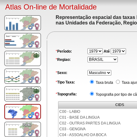
Atlas On-line de Mortalidade
Representação espacial das taxas 
nas Unidades da Federação, Region
*
Período:
Até
*
Regiao:
*
Sexo:
*
Tipo Taxa:
Taxa bruta
Taxa aju
*
Topografia:
Topografia por tipo de c
CIDS
C00 - LABIO
C01 - BASE DA LINGUA
C02 - OUTRAS PARTES DA LINGUA
C03 - GENGIVA
C04 - ASSOALHO DA BOCA