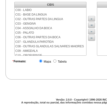
CIDS
C00 - LABIO
C01 - BASE DA LINGUA
C02 - OUTRAS PARTES DA LINGUA
C03 - GENGIVA
C04 - ASSOALHO DA BOCA
C05 - PALATO
C06 - OUTRAS PARTES DA BOCA
C07 - GLANDULA PAROTIDA
C08 - OUTRAS GLANDULAS SALIVARES MAIORES
C09 - AMIGDALA
C10 - OROFARINGE
C11 - NASOFARINGE
*
Formato:
Mapa
Tabela
C12 - SEIO PIRIFORME
C13 - HIPOFARINGE
C14 - LOCALIZACOES MAL DEFINIDAS DA FARINGE
C15 - ESOFAGO
C16 - ESTOMAGO
C17 - INTESTINO DELGADO
C18 - COLON
C19 - JUNCAO RETOSSIGMOIDE
Versão: 2.0.0 - Copyright© 1996-2026 INC
C20 - RETO
A reprodução, total ou parcial, das informações contidas nessa pági
C21 - ANUS E CANAL ANAL