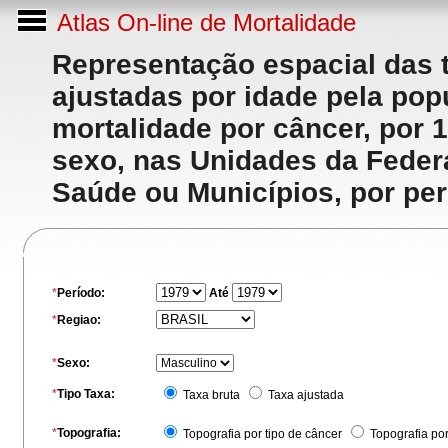
Atlas On-line de Mortalidade
Representação espacial das 
ajustadas por idade pela po
mortalidade por câncer, por 
sexo, nas Unidades da Feder
Saúde ou Municípios, por per
*
Período:
Até
*
Regiao:
*
Sexo:
*
Tipo Taxa:
Taxa bruta
Taxa ajustada
*
Topografia:
Topografia por tipo de câncer
Topografia po