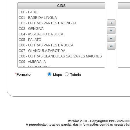
CIDS
C00 - LABIO
C01 - BASE DA LINGUA
C02 - OUTRAS PARTES DA LINGUA
C03 - GENGIVA
C04 - ASSOALHO DA BOCA
C05 - PALATO
C06 - OUTRAS PARTES DA BOCA
C07 - GLANDULA PAROTIDA
C08 - OUTRAS GLANDULAS SALIVARES MAIORES
C09 - AMIGDALA
C10 - OROFARINGE
C11 - NASOFARINGE
*
Formato:
Mapa
Tabela
C12 - SEIO PIRIFORME
C13 - HIPOFARINGE
C14 - LOCALIZACOES MAL DEFINIDAS DA FARINGE
C15 - ESOFAGO
C16 - ESTOMAGO
C17 - INTESTINO DELGADO
C18 - COLON
C19 - JUNCAO RETOSSIGMOIDE
Versão: 2.0.0 - Copyright© 1996-2026 INC
C20 - RETO
A reprodução, total ou parcial, das informações contidas nessa pági
C21 - ANUS E CANAL ANAL