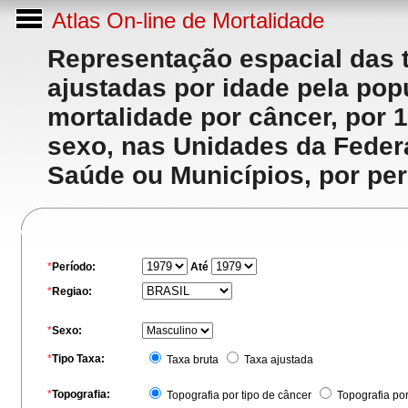
Atlas On-line de Mortalidade
Representação espacial das 
ajustadas por idade pela po
mortalidade por câncer, por 
sexo, nas Unidades da Feder
Saúde ou Municípios, por per
*
Período:
Até
*
Regiao:
*
Sexo:
*
Tipo Taxa:
Taxa bruta
Taxa ajustada
*
Topografia:
Topografia por tipo de câncer
Topografia po