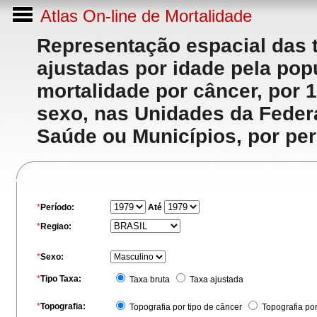
Atlas On-line de Mortalidade
Representação espacial das 
ajustadas por idade pela po
mortalidade por câncer, por 
sexo, nas Unidades da Feder
Saúde ou Municípios, por per
*
Período:
Até
*
Regiao:
*
Sexo:
*
Tipo Taxa:
Taxa bruta
Taxa ajustada
*
Topografia:
Topografia por tipo de câncer
Topografia po