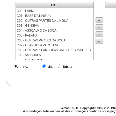
CIDS
C00 - LABIO
C01 - BASE DA LINGUA
C02 - OUTRAS PARTES DA LINGUA
C03 - GENGIVA
C04 - ASSOALHO DA BOCA
C05 - PALATO
C06 - OUTRAS PARTES DA BOCA
C07 - GLANDULA PAROTIDA
C08 - OUTRAS GLANDULAS SALIVARES MAIORES
C09 - AMIGDALA
C10 - OROFARINGE
C11 - NASOFARINGE
*
Formato:
Mapa
Tabela
C12 - SEIO PIRIFORME
C13 - HIPOFARINGE
C14 - LOCALIZACOES MAL DEFINIDAS DA FARINGE
C15 - ESOFAGO
C16 - ESTOMAGO
C17 - INTESTINO DELGADO
C18 - COLON
C19 - JUNCAO RETOSSIGMOIDE
Versão: 2.0.0 - Copyright© 1996-2026 INC
C20 - RETO
A reprodução, total ou parcial, das informações contidas nessa pági
C21 - ANUS E CANAL ANAL