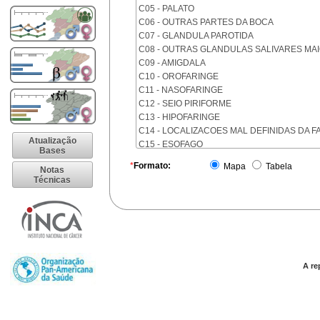
C05 - PALATO
C06 - OUTRAS PARTES DA BOCA
C07 - GLANDULA PAROTIDA
C08 - OUTRAS GLANDULAS SALIVARES MA
C09 - AMIGDALA
C10 - OROFARINGE
C11 - NASOFARINGE
C12 - SEIO PIRIFORME
C13 - HIPOFARINGE
C14 - LOCALIZACOES MAL DEFINIDAS DA F
Atualização
C15 - ESOFAGO
Bases
C16 - ESTOMAGO
*
Formato:
Mapa
Tabela
Notas
C17 - INTESTINO DELGADO
Técnicas
C18 - COLON
C19 - JUNCAO RETOSSIGMOIDE
C20 - RETO
C21 - ANUS E CANAL ANAL
C22 - FIGADO E VIAS BILIARES INTRA-HEPA
C23 - VESICULA BILIAR
C24 - OUTRAS PARTES DAS VIAS BILIARES
A re
C25 - PANCREAS
C26 - LOCALIZACOES MAL DEFINIDAS NO 
C30 - CAVIDADE NASAL E OUVIDO MEDIO