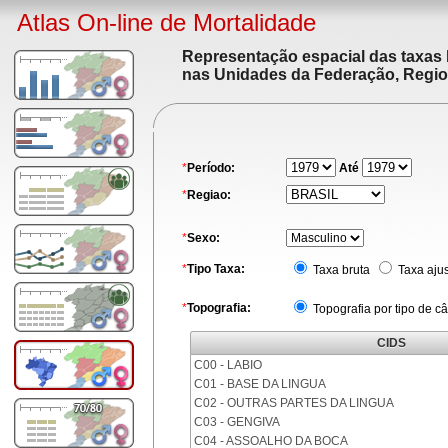
Atlas On-line de Mortalidade
Representação espacial das taxas 
nas Unidades da Federação, Region
*
Período:
Até
*
Regiao:
*
Sexo:
*
Tipo Taxa:
Taxa bruta
Taxa aju
*
Topografia:
Topografia por tipo de c
CIDS
C00 - LABIO
C01 - BASE DA LINGUA
C02 - OUTRAS PARTES DA LINGUA
C03 - GENGIVA
C04 - ASSOALHO DA BOCA