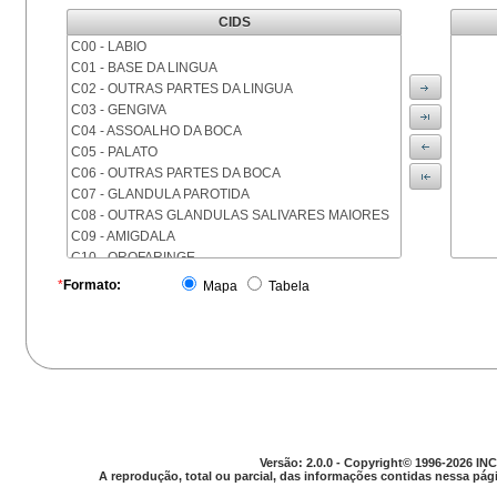
CIDS
C00 - LABIO
C01 - BASE DA LINGUA
C02 - OUTRAS PARTES DA LINGUA
C03 - GENGIVA
C04 - ASSOALHO DA BOCA
C05 - PALATO
C06 - OUTRAS PARTES DA BOCA
C07 - GLANDULA PAROTIDA
C08 - OUTRAS GLANDULAS SALIVARES MAIORES
C09 - AMIGDALA
C10 - OROFARINGE
C11 - NASOFARINGE
*
Formato:
Mapa
Tabela
C12 - SEIO PIRIFORME
C13 - HIPOFARINGE
C14 - LOCALIZACOES MAL DEFINIDAS DA FARINGE
C15 - ESOFAGO
C16 - ESTOMAGO
C17 - INTESTINO DELGADO
C18 - COLON
C19 - JUNCAO RETOSSIGMOIDE
Versão: 2.0.0 - Copyright© 1996-2026 INC
C20 - RETO
A reprodução, total ou parcial, das informações contidas nessa pági
C21 - ANUS E CANAL ANAL