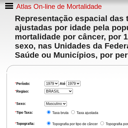
Atlas On-line de Mortalidade
Representação espacial das 
ajustadas por idade pela po
mortalidade por câncer, por 
sexo, nas Unidades da Feder
Saúde ou Municípios, por per
*
Período:
Até
*
Regiao:
*
Sexo:
*
Tipo Taxa:
Taxa bruta
Taxa ajustada
*
Topografia:
Topografia por tipo de câncer
Topografia po