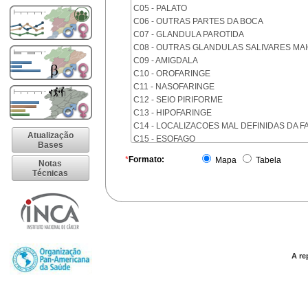
C05 - PALATO
C06 - OUTRAS PARTES DA BOCA
C07 - GLANDULA PAROTIDA
C08 - OUTRAS GLANDULAS SALIVARES MA
C09 - AMIGDALA
C10 - OROFARINGE
C11 - NASOFARINGE
C12 - SEIO PIRIFORME
C13 - HIPOFARINGE
C14 - LOCALIZACOES MAL DEFINIDAS DA F
Atualização
C15 - ESOFAGO
Bases
C16 - ESTOMAGO
*
Formato:
Mapa
Tabela
Notas
C17 - INTESTINO DELGADO
Técnicas
C18 - COLON
C19 - JUNCAO RETOSSIGMOIDE
C20 - RETO
C21 - ANUS E CANAL ANAL
C22 - FIGADO E VIAS BILIARES INTRA-HEPA
C23 - VESICULA BILIAR
C24 - OUTRAS PARTES DAS VIAS BILIARES
A re
C25 - PANCREAS
C26 - LOCALIZACOES MAL DEFINIDAS NO 
C30 - CAVIDADE NASAL E OUVIDO MEDIO