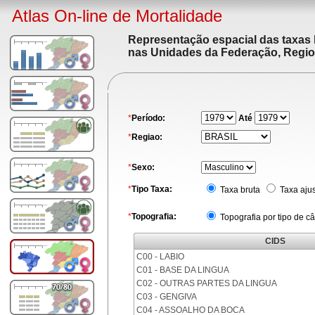
Atlas On-line de Mortalidade
Representação espacial das taxas 
nas Unidades da Federação, Region
*
Período:
Até
*
Regiao:
*
Sexo:
*
Tipo Taxa:
Taxa bruta
Taxa aju
*
Topografia:
Topografia por tipo de c
CIDS
C00 - LABIO
C01 - BASE DA LINGUA
C02 - OUTRAS PARTES DA LINGUA
C03 - GENGIVA
C04 - ASSOALHO DA BOCA