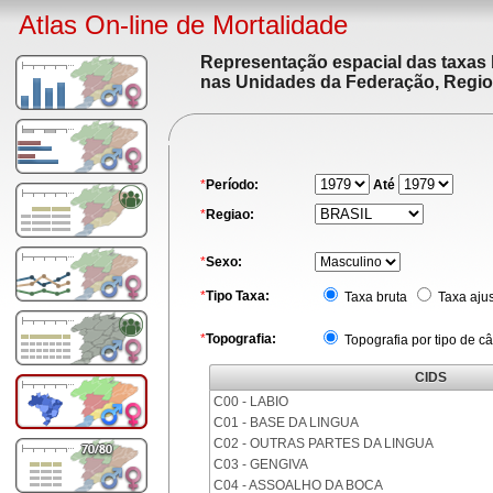
Atlas On-line de Mortalidade
Representação espacial das taxas 
nas Unidades da Federação, Region
*
Período:
Até
*
Regiao:
*
Sexo:
*
Tipo Taxa:
Taxa bruta
Taxa aju
*
Topografia:
Topografia por tipo de c
CIDS
C00 - LABIO
C01 - BASE DA LINGUA
C02 - OUTRAS PARTES DA LINGUA
C03 - GENGIVA
C04 - ASSOALHO DA BOCA