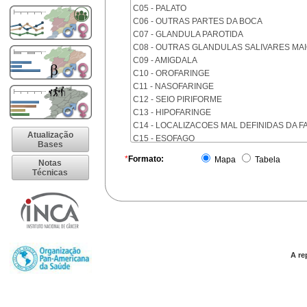
C05 - PALATO
C06 - OUTRAS PARTES DA BOCA
C07 - GLANDULA PAROTIDA
C08 - OUTRAS GLANDULAS SALIVARES MA
C09 - AMIGDALA
C10 - OROFARINGE
C11 - NASOFARINGE
C12 - SEIO PIRIFORME
C13 - HIPOFARINGE
C14 - LOCALIZACOES MAL DEFINIDAS DA F
Atualização
C15 - ESOFAGO
Bases
C16 - ESTOMAGO
*
Formato:
Mapa
Tabela
Notas
C17 - INTESTINO DELGADO
Técnicas
C18 - COLON
C19 - JUNCAO RETOSSIGMOIDE
C20 - RETO
C21 - ANUS E CANAL ANAL
C22 - FIGADO E VIAS BILIARES INTRA-HEPA
C23 - VESICULA BILIAR
C24 - OUTRAS PARTES DAS VIAS BILIARES
A re
C25 - PANCREAS
C26 - LOCALIZACOES MAL DEFINIDAS NO 
C30 - CAVIDADE NASAL E OUVIDO MEDIO