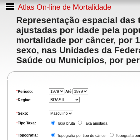
Atlas On-line de Mortalidade
Representação espacial das 
ajustadas por idade pela po
mortalidade por câncer, por 
sexo, nas Unidades da Feder
Saúde ou Municípios, por per
*
Período:
Até
*
Regiao:
*
Sexo:
*
Tipo Taxa:
Taxa bruta
Taxa ajustada
*
Topografia:
Topografia por tipo de câncer
Topografia po