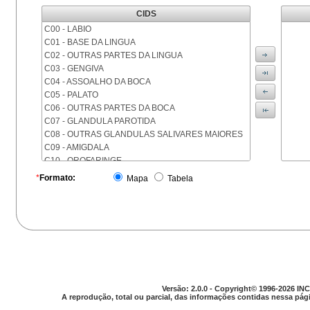
CIDS
C00 - LABIO
C01 - BASE DA LINGUA
C02 - OUTRAS PARTES DA LINGUA
C03 - GENGIVA
C04 - ASSOALHO DA BOCA
C05 - PALATO
C06 - OUTRAS PARTES DA BOCA
C07 - GLANDULA PAROTIDA
C08 - OUTRAS GLANDULAS SALIVARES MAIORES
C09 - AMIGDALA
C10 - OROFARINGE
C11 - NASOFARINGE
*
Formato:
Mapa
Tabela
C12 - SEIO PIRIFORME
C13 - HIPOFARINGE
C14 - LOCALIZACOES MAL DEFINIDAS DA FARINGE
C15 - ESOFAGO
C16 - ESTOMAGO
C17 - INTESTINO DELGADO
C18 - COLON
C19 - JUNCAO RETOSSIGMOIDE
Versão: 2.0.0 - Copyright© 1996-2026 INC
C20 - RETO
A reprodução, total ou parcial, das informações contidas nessa pági
C21 - ANUS E CANAL ANAL