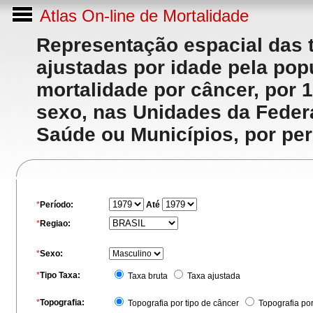
Atlas On-line de Mortalidade
Representação espacial das 
ajustadas por idade pela po
mortalidade por câncer, por 
sexo, nas Unidades da Feder
Saúde ou Municípios, por per
*
Período:
Até
*
Regiao:
*
Sexo:
*
Tipo Taxa:
Taxa bruta
Taxa ajustada
*
Topografia:
Topografia por tipo de câncer
Topografia po