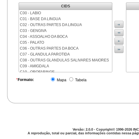
CIDS
C00 - LABIO
C01 - BASE DA LINGUA
C02 - OUTRAS PARTES DA LINGUA
C03 - GENGIVA
C04 - ASSOALHO DA BOCA
C05 - PALATO
C06 - OUTRAS PARTES DA BOCA
C07 - GLANDULA PAROTIDA
C08 - OUTRAS GLANDULAS SALIVARES MAIORES
C09 - AMIGDALA
C10 - OROFARINGE
C11 - NASOFARINGE
*
Formato:
Mapa
Tabela
C12 - SEIO PIRIFORME
C13 - HIPOFARINGE
C14 - LOCALIZACOES MAL DEFINIDAS DA FARINGE
C15 - ESOFAGO
C16 - ESTOMAGO
C17 - INTESTINO DELGADO
C18 - COLON
C19 - JUNCAO RETOSSIGMOIDE
Versão: 2.0.0 - Copyright© 1996-2026 INC
C20 - RETO
A reprodução, total ou parcial, das informações contidas nessa pági
C21 - ANUS E CANAL ANAL