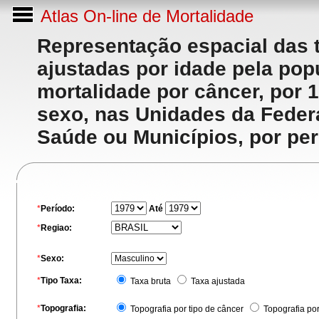
Atlas On-line de Mortalidade
Representação espacial das 
ajustadas por idade pela po
mortalidade por câncer, por 
sexo, nas Unidades da Feder
Saúde ou Municípios, por per
*
Período:
Até
*
Regiao:
*
Sexo:
*
Tipo Taxa:
Taxa bruta
Taxa ajustada
*
Topografia:
Topografia por tipo de câncer
Topografia po