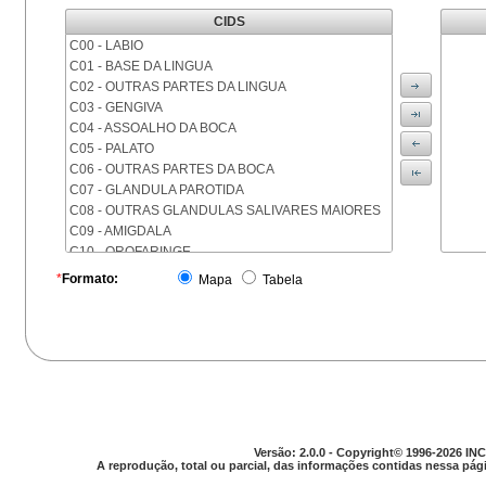
CIDS
C00 - LABIO
C01 - BASE DA LINGUA
C02 - OUTRAS PARTES DA LINGUA
C03 - GENGIVA
C04 - ASSOALHO DA BOCA
C05 - PALATO
C06 - OUTRAS PARTES DA BOCA
C07 - GLANDULA PAROTIDA
C08 - OUTRAS GLANDULAS SALIVARES MAIORES
C09 - AMIGDALA
C10 - OROFARINGE
C11 - NASOFARINGE
*
Formato:
Mapa
Tabela
C12 - SEIO PIRIFORME
C13 - HIPOFARINGE
C14 - LOCALIZACOES MAL DEFINIDAS DA FARINGE
C15 - ESOFAGO
C16 - ESTOMAGO
C17 - INTESTINO DELGADO
C18 - COLON
C19 - JUNCAO RETOSSIGMOIDE
Versão: 2.0.0 - Copyright© 1996-2026 INC
C20 - RETO
A reprodução, total ou parcial, das informações contidas nessa pági
C21 - ANUS E CANAL ANAL