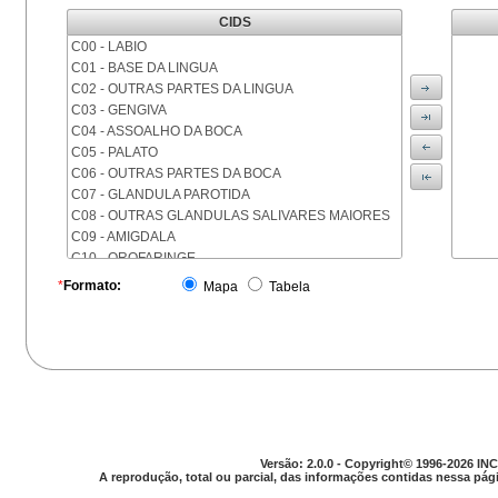
CIDS
C00 - LABIO
C01 - BASE DA LINGUA
C02 - OUTRAS PARTES DA LINGUA
C03 - GENGIVA
C04 - ASSOALHO DA BOCA
C05 - PALATO
C06 - OUTRAS PARTES DA BOCA
C07 - GLANDULA PAROTIDA
C08 - OUTRAS GLANDULAS SALIVARES MAIORES
C09 - AMIGDALA
C10 - OROFARINGE
C11 - NASOFARINGE
*
Formato:
Mapa
Tabela
C12 - SEIO PIRIFORME
C13 - HIPOFARINGE
C14 - LOCALIZACOES MAL DEFINIDAS DA FARINGE
C15 - ESOFAGO
C16 - ESTOMAGO
C17 - INTESTINO DELGADO
C18 - COLON
C19 - JUNCAO RETOSSIGMOIDE
Versão: 2.0.0 - Copyright© 1996-2026 INC
C20 - RETO
A reprodução, total ou parcial, das informações contidas nessa pági
C21 - ANUS E CANAL ANAL