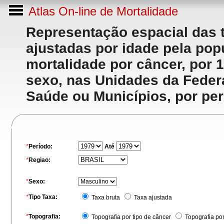
Atlas On-line de Mortalidade
Representação espacial das 
ajustadas por idade pela po
mortalidade por câncer, por 
sexo, nas Unidades da Feder
Saúde ou Municípios, por per
*
Período:
Até
*
Regiao:
*
Sexo:
*
Tipo Taxa:
Taxa bruta
Taxa ajustada
*
Topografia:
Topografia por tipo de câncer
Topografia po