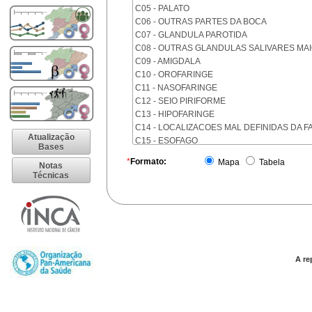
C05 - PALATO
C06 - OUTRAS PARTES DA BOCA
C07 - GLANDULA PAROTIDA
C08 - OUTRAS GLANDULAS SALIVARES MA
C09 - AMIGDALA
C10 - OROFARINGE
C11 - NASOFARINGE
C12 - SEIO PIRIFORME
C13 - HIPOFARINGE
C14 - LOCALIZACOES MAL DEFINIDAS DA F
Atualização
C15 - ESOFAGO
Bases
C16 - ESTOMAGO
*
Formato:
Mapa
Tabela
Notas
C17 - INTESTINO DELGADO
Técnicas
C18 - COLON
C19 - JUNCAO RETOSSIGMOIDE
C20 - RETO
C21 - ANUS E CANAL ANAL
C22 - FIGADO E VIAS BILIARES INTRA-HEPA
C23 - VESICULA BILIAR
C24 - OUTRAS PARTES DAS VIAS BILIARES
A re
C25 - PANCREAS
C26 - LOCALIZACOES MAL DEFINIDAS NO 
C30 - CAVIDADE NASAL E OUVIDO MEDIO