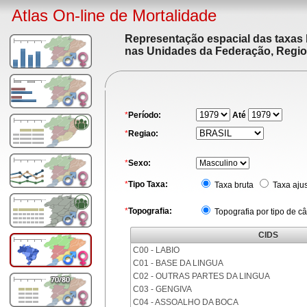
Atlas On-line de Mortalidade
Representação espacial das taxas 
nas Unidades da Federação, Region
*
Período:
Até
*
Regiao:
*
Sexo:
*
Tipo Taxa:
Taxa bruta
Taxa aju
*
Topografia:
Topografia por tipo de c
CIDS
C00 - LABIO
C01 - BASE DA LINGUA
C02 - OUTRAS PARTES DA LINGUA
C03 - GENGIVA
C04 - ASSOALHO DA BOCA