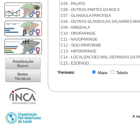
C05 - PALATO
C06 - OUTRAS PARTES DA BOCA
C07 - GLANDULA PAROTIDA
C08 - OUTRAS GLANDULAS SALIVARES MA
C09 - AMIGDALA
C10 - OROFARINGE
C11 - NASOFARINGE
C12 - SEIO PIRIFORME
C13 - HIPOFARINGE
C14 - LOCALIZACOES MAL DEFINIDAS DA F
Atualização
C15 - ESOFAGO
Bases
C16 - ESTOMAGO
*
Formato:
Mapa
Tabela
Notas
C17 - INTESTINO DELGADO
Técnicas
C18 - COLON
C19 - JUNCAO RETOSSIGMOIDE
C20 - RETO
C21 - ANUS E CANAL ANAL
C22 - FIGADO E VIAS BILIARES INTRA-HEPA
C23 - VESICULA BILIAR
C24 - OUTRAS PARTES DAS VIAS BILIARES
A re
C25 - PANCREAS
C26 - LOCALIZACOES MAL DEFINIDAS NO 
C30 - CAVIDADE NASAL E OUVIDO MEDIO