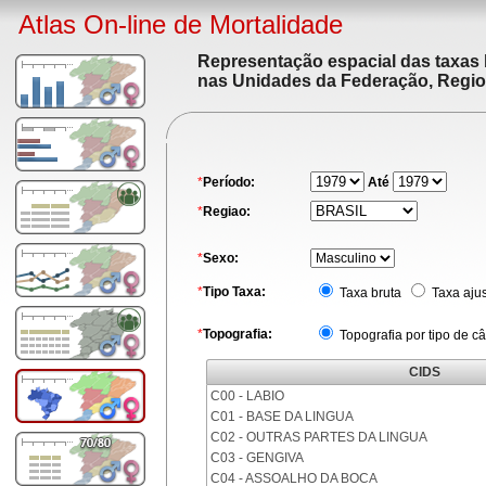
Atlas On-line de Mortalidade
Representação espacial das taxas 
nas Unidades da Federação, Region
*
Período:
Até
*
Regiao:
*
Sexo:
*
Tipo Taxa:
Taxa bruta
Taxa aju
*
Topografia:
Topografia por tipo de c
CIDS
C00 - LABIO
C01 - BASE DA LINGUA
C02 - OUTRAS PARTES DA LINGUA
C03 - GENGIVA
C04 - ASSOALHO DA BOCA