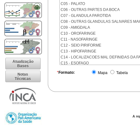
C05 - PALATO
C06 - OUTRAS PARTES DA BOCA
C07 - GLANDULA PAROTIDA
C08 - OUTRAS GLANDULAS SALIVARES MA
C09 - AMIGDALA
C10 - OROFARINGE
C11 - NASOFARINGE
C12 - SEIO PIRIFORME
C13 - HIPOFARINGE
C14 - LOCALIZACOES MAL DEFINIDAS DA F
Atualização
C15 - ESOFAGO
Bases
C16 - ESTOMAGO
*
Formato:
Mapa
Tabela
Notas
C17 - INTESTINO DELGADO
Técnicas
C18 - COLON
C19 - JUNCAO RETOSSIGMOIDE
C20 - RETO
C21 - ANUS E CANAL ANAL
C22 - FIGADO E VIAS BILIARES INTRA-HEPA
C23 - VESICULA BILIAR
C24 - OUTRAS PARTES DAS VIAS BILIARES
A re
C25 - PANCREAS
C26 - LOCALIZACOES MAL DEFINIDAS NO 
C30 - CAVIDADE NASAL E OUVIDO MEDIO