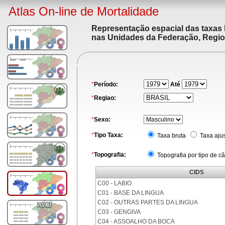
Atlas On-line de Mortalidade
Representação espacial das taxas 
nas Unidades da Federação, Region
*
Período:
Até
*
Regiao:
*
Sexo:
*
Tipo Taxa:
Taxa bruta
Taxa aju
*
Topografia:
Topografia por tipo de c
CIDS
C00 - LABIO
C01 - BASE DA LINGUA
C02 - OUTRAS PARTES DA LINGUA
C03 - GENGIVA
C04 - ASSOALHO DA BOCA