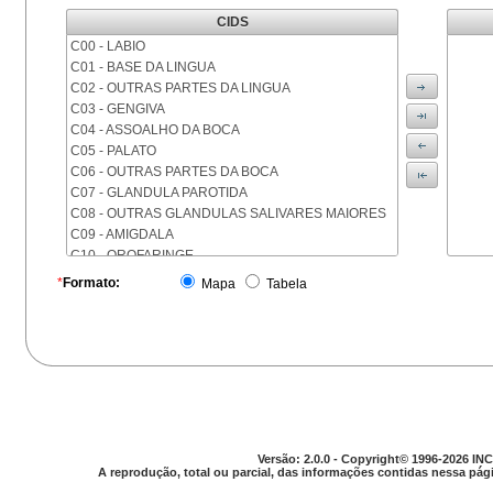
CIDS
C00 - LABIO
C01 - BASE DA LINGUA
C02 - OUTRAS PARTES DA LINGUA
C03 - GENGIVA
C04 - ASSOALHO DA BOCA
C05 - PALATO
C06 - OUTRAS PARTES DA BOCA
C07 - GLANDULA PAROTIDA
C08 - OUTRAS GLANDULAS SALIVARES MAIORES
C09 - AMIGDALA
C10 - OROFARINGE
C11 - NASOFARINGE
*
Formato:
Mapa
Tabela
C12 - SEIO PIRIFORME
C13 - HIPOFARINGE
C14 - LOCALIZACOES MAL DEFINIDAS DA FARINGE
C15 - ESOFAGO
C16 - ESTOMAGO
C17 - INTESTINO DELGADO
C18 - COLON
C19 - JUNCAO RETOSSIGMOIDE
Versão: 2.0.0 - Copyright© 1996-2026 INC
C20 - RETO
A reprodução, total ou parcial, das informações contidas nessa pági
C21 - ANUS E CANAL ANAL