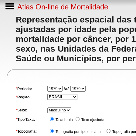
Atlas On-line de Mortalidade
Representação espacial das 
ajustadas por idade pela po
mortalidade por câncer, por 
sexo, nas Unidades da Feder
Saúde ou Municípios, por per
*
Período:
Até
*
Regiao:
*
Sexo:
*
Tipo Taxa:
Taxa bruta
Taxa ajustada
*
Topografia:
Topografia por tipo de câncer
Topografia po