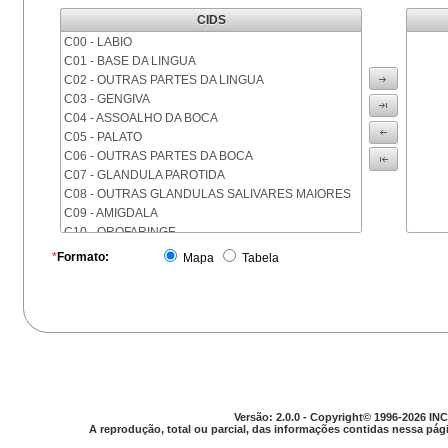
CIDS
C00 - LABIO
C01 - BASE DA LINGUA
C02 - OUTRAS PARTES DA LINGUA
C03 - GENGIVA
C04 - ASSOALHO DA BOCA
C05 - PALATO
C06 - OUTRAS PARTES DA BOCA
C07 - GLANDULA PAROTIDA
C08 - OUTRAS GLANDULAS SALIVARES MAIORES
C09 - AMIGDALA
C10 - OROFARINGE
C11 - NASOFARINGE
*
Formato:
Mapa
Tabela
C12 - SEIO PIRIFORME
C13 - HIPOFARINGE
C14 - LOCALIZACOES MAL DEFINIDAS DA FARINGE
C15 - ESOFAGO
C16 - ESTOMAGO
C17 - INTESTINO DELGADO
C18 - COLON
C19 - JUNCAO RETOSSIGMOIDE
Versão: 2.0.0 - Copyright© 1996-2026 INC
C20 - RETO
A reprodução, total ou parcial, das informações contidas nessa pági
C21 - ANUS E CANAL ANAL