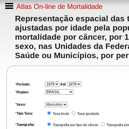
Atlas On-line de Mortalidade
Representação espacial das 
ajustadas por idade pela po
mortalidade por câncer, por 
sexo, nas Unidades da Feder
Saúde ou Municípios, por per
*
Período:
Até
*
Regiao:
*
Sexo:
*
Tipo Taxa:
Taxa bruta
Taxa ajustada
*
Topografia:
Topografia por tipo de câncer
Topografia po