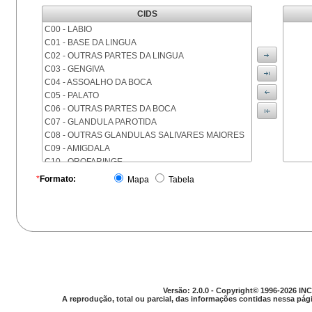
CIDS
C00 - LABIO
C01 - BASE DA LINGUA
C02 - OUTRAS PARTES DA LINGUA
C03 - GENGIVA
C04 - ASSOALHO DA BOCA
C05 - PALATO
C06 - OUTRAS PARTES DA BOCA
C07 - GLANDULA PAROTIDA
C08 - OUTRAS GLANDULAS SALIVARES MAIORES
C09 - AMIGDALA
C10 - OROFARINGE
C11 - NASOFARINGE
*
Formato:
Mapa
Tabela
C12 - SEIO PIRIFORME
C13 - HIPOFARINGE
C14 - LOCALIZACOES MAL DEFINIDAS DA FARINGE
C15 - ESOFAGO
C16 - ESTOMAGO
C17 - INTESTINO DELGADO
C18 - COLON
C19 - JUNCAO RETOSSIGMOIDE
Versão: 2.0.0 - Copyright© 1996-2026 INC
C20 - RETO
A reprodução, total ou parcial, das informações contidas nessa pági
C21 - ANUS E CANAL ANAL