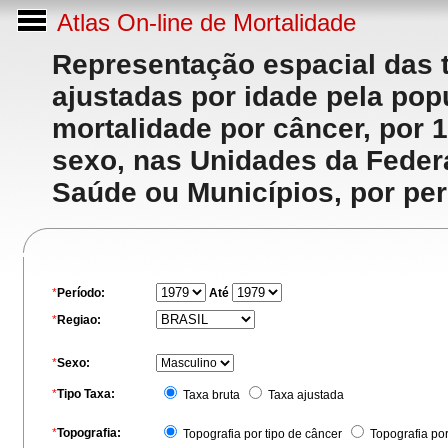
Atlas On-line de Mortalidade
Representação espacial das 
ajustadas por idade pela po
mortalidade por câncer, por 
sexo, nas Unidades da Feder
Saúde ou Municípios, por per
*
Período:
Até
*
Regiao:
*
Sexo:
*
Tipo Taxa:
Taxa bruta
Taxa ajustada
*
Topografia:
Topografia por tipo de câncer
Topografia po