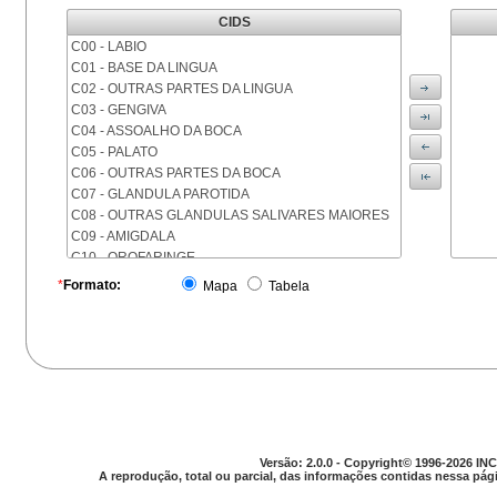
CIDS
C00 - LABIO
C01 - BASE DA LINGUA
C02 - OUTRAS PARTES DA LINGUA
C03 - GENGIVA
C04 - ASSOALHO DA BOCA
C05 - PALATO
C06 - OUTRAS PARTES DA BOCA
C07 - GLANDULA PAROTIDA
C08 - OUTRAS GLANDULAS SALIVARES MAIORES
C09 - AMIGDALA
C10 - OROFARINGE
C11 - NASOFARINGE
*
Formato:
Mapa
Tabela
C12 - SEIO PIRIFORME
C13 - HIPOFARINGE
C14 - LOCALIZACOES MAL DEFINIDAS DA FARINGE
C15 - ESOFAGO
C16 - ESTOMAGO
C17 - INTESTINO DELGADO
C18 - COLON
C19 - JUNCAO RETOSSIGMOIDE
Versão: 2.0.0 - Copyright© 1996-2026 INC
C20 - RETO
A reprodução, total ou parcial, das informações contidas nessa pági
C21 - ANUS E CANAL ANAL