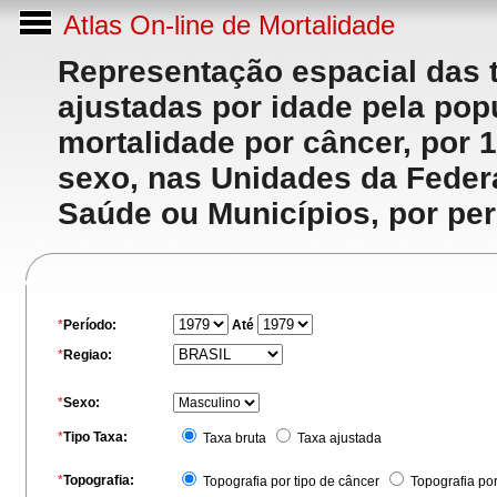
Atlas On-line de Mortalidade
Representação espacial das 
ajustadas por idade pela po
mortalidade por câncer, por 
sexo, nas Unidades da Feder
Saúde ou Municípios, por per
*
Período:
Até
*
Regiao:
*
Sexo:
*
Tipo Taxa:
Taxa bruta
Taxa ajustada
*
Topografia:
Topografia por tipo de câncer
Topografia po