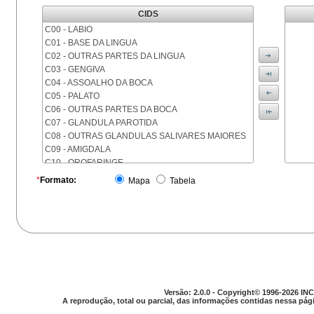
CIDS
C00 - LABIO
C01 - BASE DA LINGUA
C02 - OUTRAS PARTES DA LINGUA
C03 - GENGIVA
C04 - ASSOALHO DA BOCA
C05 - PALATO
C06 - OUTRAS PARTES DA BOCA
C07 - GLANDULA PAROTIDA
C08 - OUTRAS GLANDULAS SALIVARES MAIORES
C09 - AMIGDALA
C10 - OROFARINGE
C11 - NASOFARINGE
*
Formato:
Mapa
Tabela
C12 - SEIO PIRIFORME
C13 - HIPOFARINGE
C14 - LOCALIZACOES MAL DEFINIDAS DA FARINGE
C15 - ESOFAGO
C16 - ESTOMAGO
C17 - INTESTINO DELGADO
C18 - COLON
C19 - JUNCAO RETOSSIGMOIDE
Versão: 2.0.0 - Copyright© 1996-2026 INC
C20 - RETO
A reprodução, total ou parcial, das informações contidas nessa pági
C21 - ANUS E CANAL ANAL