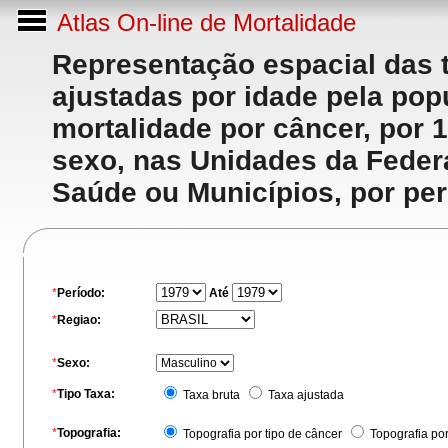
Atlas On-line de Mortalidade
Representação espacial das 
ajustadas por idade pela po
mortalidade por câncer, por 
sexo, nas Unidades da Feder
Saúde ou Municípios, por per
*
Período:
Até
*
Regiao:
*
Sexo:
*
Tipo Taxa:
Taxa bruta
Taxa ajustada
*
Topografia:
Topografia por tipo de câncer
Topografia po