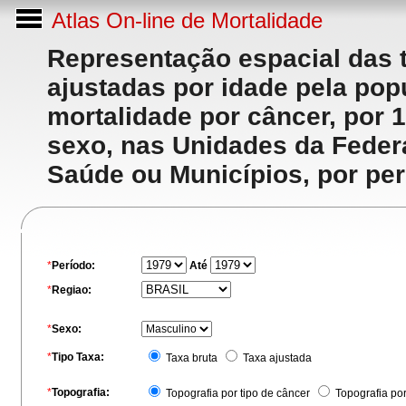
Atlas On-line de Mortalidade
Representação espacial das 
ajustadas por idade pela po
mortalidade por câncer, por 
sexo, nas Unidades da Feder
Saúde ou Municípios, por per
*
Período:
Até
*
Regiao:
*
Sexo:
*
Tipo Taxa:
Taxa bruta
Taxa ajustada
*
Topografia:
Topografia por tipo de câncer
Topografia po