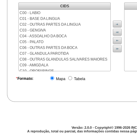
CIDS
C00 - LABIO
C01 - BASE DA LINGUA
C02 - OUTRAS PARTES DA LINGUA
C03 - GENGIVA
C04 - ASSOALHO DA BOCA
C05 - PALATO
C06 - OUTRAS PARTES DA BOCA
C07 - GLANDULA PAROTIDA
C08 - OUTRAS GLANDULAS SALIVARES MAIORES
C09 - AMIGDALA
C10 - OROFARINGE
C11 - NASOFARINGE
*
Formato:
Mapa
Tabela
C12 - SEIO PIRIFORME
C13 - HIPOFARINGE
C14 - LOCALIZACOES MAL DEFINIDAS DA FARINGE
C15 - ESOFAGO
C16 - ESTOMAGO
C17 - INTESTINO DELGADO
C18 - COLON
C19 - JUNCAO RETOSSIGMOIDE
Versão: 2.0.0 - Copyright© 1996-2026 INC
C20 - RETO
A reprodução, total ou parcial, das informações contidas nessa pági
C21 - ANUS E CANAL ANAL