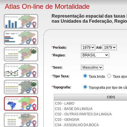
Atlas On-line de Mortalidade
Representação espacial das taxas 
nas Unidades da Federação, Region
*
Período:
Até
*
Regiao:
*
Sexo:
*
Tipo Taxa:
Taxa bruta
Taxa aju
*
Topografia:
Topografia por tipo de c
CIDS
C00 - LABIO
C01 - BASE DA LINGUA
C02 - OUTRAS PARTES DA LINGUA
C03 - GENGIVA
C04 - ASSOALHO DA BOCA