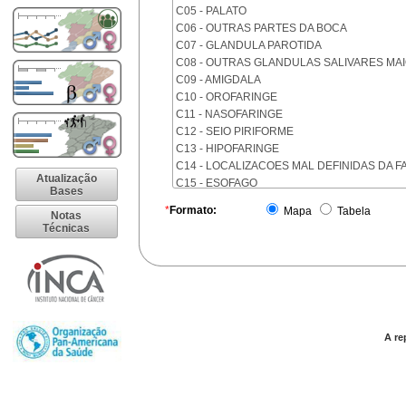
C05 - PALATO
C06 - OUTRAS PARTES DA BOCA
C07 - GLANDULA PAROTIDA
C08 - OUTRAS GLANDULAS SALIVARES MA
C09 - AMIGDALA
C10 - OROFARINGE
C11 - NASOFARINGE
C12 - SEIO PIRIFORME
C13 - HIPOFARINGE
C14 - LOCALIZACOES MAL DEFINIDAS DA F
Atualização
C15 - ESOFAGO
Bases
C16 - ESTOMAGO
*
Formato:
Mapa
Tabela
Notas
C17 - INTESTINO DELGADO
Técnicas
C18 - COLON
C19 - JUNCAO RETOSSIGMOIDE
C20 - RETO
C21 - ANUS E CANAL ANAL
C22 - FIGADO E VIAS BILIARES INTRA-HEPA
C23 - VESICULA BILIAR
C24 - OUTRAS PARTES DAS VIAS BILIARES
A re
C25 - PANCREAS
C26 - LOCALIZACOES MAL DEFINIDAS NO 
C30 - CAVIDADE NASAL E OUVIDO MEDIO