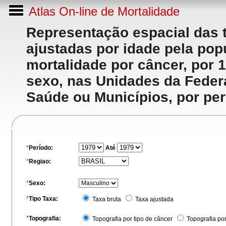
Atlas On-line de Mortalidade
Representação espacial das 
ajustadas por idade pela po
mortalidade por câncer, por 
sexo, nas Unidades da Feder
Saúde ou Municípios, por per
*
Período:
Até
*
Regiao:
*
Sexo:
*
Tipo Taxa:
Taxa bruta
Taxa ajustada
*
Topografia:
Topografia por tipo de câncer
Topografia po