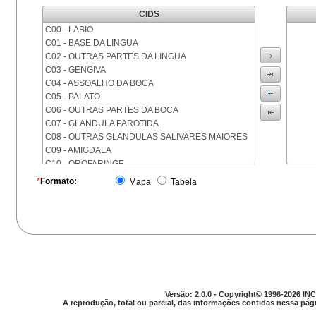
CIDS
C00 - LABIO
C01 - BASE DA LINGUA
C02 - OUTRAS PARTES DA LINGUA
C03 - GENGIVA
C04 - ASSOALHO DA BOCA
C05 - PALATO
C06 - OUTRAS PARTES DA BOCA
C07 - GLANDULA PAROTIDA
C08 - OUTRAS GLANDULAS SALIVARES MAIORES
C09 - AMIGDALA
C10 - OROFARINGE
C11 - NASOFARINGE
*
Formato:
Mapa
Tabela
C12 - SEIO PIRIFORME
C13 - HIPOFARINGE
C14 - LOCALIZACOES MAL DEFINIDAS DA FARINGE
C15 - ESOFAGO
C16 - ESTOMAGO
C17 - INTESTINO DELGADO
C18 - COLON
C19 - JUNCAO RETOSSIGMOIDE
Versão: 2.0.0 - Copyright© 1996-2026 INC
C20 - RETO
A reprodução, total ou parcial, das informações contidas nessa pági
C21 - ANUS E CANAL ANAL