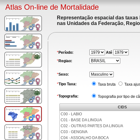
Atlas On-line de Mortalidade
Representação espacial das taxas 
nas Unidades da Federação, Region
*
Período:
Até
*
Regiao:
*
Sexo:
*
Tipo Taxa:
Taxa bruta
Taxa aju
*
Topografia:
Topografia por tipo de c
CIDS
C00 - LABIO
C01 - BASE DA LINGUA
C02 - OUTRAS PARTES DA LINGUA
C03 - GENGIVA
C04 - ASSOALHO DA BOCA