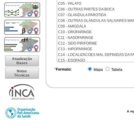
C05 - PALATO
C06 - OUTRAS PARTES DA BOCA
C07 - GLANDULA PAROTIDA
C08 - OUTRAS GLANDULAS SALIVARES MA
C09 - AMIGDALA
C10 - OROFARINGE
C11 - NASOFARINGE
C12 - SEIO PIRIFORME
C13 - HIPOFARINGE
C14 - LOCALIZACOES MAL DEFINIDAS DA F
Atualização
C15 - ESOFAGO
Bases
C16 - ESTOMAGO
*
Formato:
Mapa
Tabela
Notas
C17 - INTESTINO DELGADO
Técnicas
C18 - COLON
C19 - JUNCAO RETOSSIGMOIDE
C20 - RETO
C21 - ANUS E CANAL ANAL
C22 - FIGADO E VIAS BILIARES INTRA-HEPA
C23 - VESICULA BILIAR
C24 - OUTRAS PARTES DAS VIAS BILIARES
A re
C25 - PANCREAS
C26 - LOCALIZACOES MAL DEFINIDAS NO 
C30 - CAVIDADE NASAL E OUVIDO MEDIO